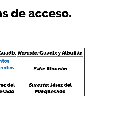
as de acceso.
Guadix
Noreste:
Guadix y Albuñán
Este:
Albuñán
ez del
Sureste:
Jérez del
esado
Marquesado